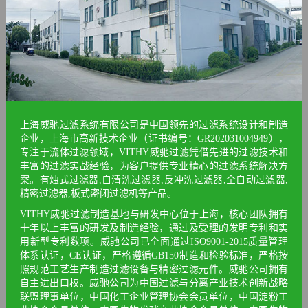
上海威驰过滤系统有限公司是中国领先的过滤系统设计和制造
企业，上海市高新技术企业（证书编号：GR202031004949），
专注于流体过滤领域，VITHY威驰过滤凭借先进的过滤技术和
丰富的过滤实战经验，为客户提供专业精心的过滤系统解决方
案。有烛式过滤器,自清洗过滤器,反冲洗过滤器,全自动过滤器,
精密过滤器,板式密闭过滤机等产品。
VITHY威驰过滤制造基地与研发中心位于上海，核心团队拥有
十年以上丰富的研发及制造经验，通过及受理的发明专利和实
用新型专利数项。威驰公司已全面通过ISO9001-2015质量管理
体系认证，CE认证，严格遵循GB150制造和检验标准，严格按
照规范工艺生产制造过滤设备与精密过滤元件。威驰公司拥有
自主进出口权。威驰公司为中国过滤与分离产业技术创新战略
联盟理事单位，中国化工企业管理协会会员单位，中国淀粉工