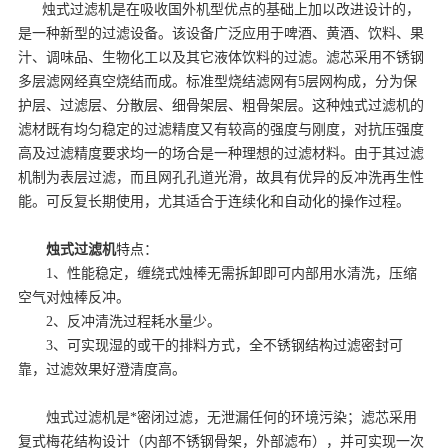
烛式过滤机是在吸收国外机型优点的基础上加以改进设计的，
是一种新型的过滤设备。该设备广泛应用于啤酒、黄酒、饮料、果
汁、调味品、生物化工以及其它液体饮料的过滤。滤芯采用不锈钢
多层滤网经真空烧结而成。标准型烧结滤网有5层网构成，分为保
护层、过滤层、分散层、细骨架层、粗骨架层。这种烛式过滤机的
滤材既有均匀稳定的过滤精度又有较高的强度与刚度，对抗压强度
高及过滤精度要求均一的场合是一种理想的过滤材料。由于其过滤
机制为表层过滤，而且网孔孔道光滑，故具有优异的反冲洗再生性
能。可反复长期使用，尤其适合于连续化和自动化的操作过程。
烛式过滤机
特点：
1、性能稳定，缠绕式烛棒无需拆卸即可内部用水清洗，压缩
空气对烛棒反冲。
2、反冲清洗过程耗水量少。
3、可实现湿的或干的排料方式，全不锈钢结构过滤密封可
靠，过滤效果好澄清度高。
烛式过滤机是*密闭过滤，无泄漏任何的环境污染；滤芯采用
复式梅花结构设计（内部不锈钢骨架，外部滤布），并可实现一次