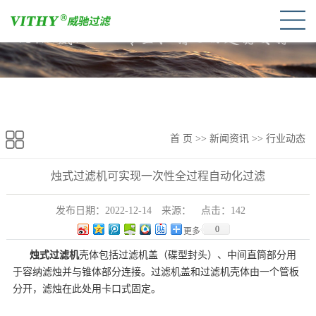
首 页
>>
新闻资讯
>>
行业动态
烛式过滤机可实现一次性全过程自动化过滤
发布日期：
2022-12-14
来源：
点击：
142
0
更多
烛式过滤机
壳体包括过滤机盖（碟型封头）、中间直筒部分用
于容纳滤烛并与锥体部分连接。过滤机盖和过滤机壳体由一个管板
分开，滤烛在此处用卡口式固定。