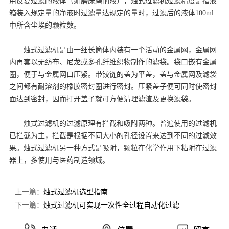
用反复过滤的液体（如磨床磨削液），烛式过滤机过滤精度是指液
箱装入规定量的净液时过滤量达规定的量时，过滤后的液体100ml
中所含尘埃的颗粒数。
烛式过滤机是由一细长筒体内装有一个活动的金属网，金属网
内再套以无纺布、尼龙或多孔纤维织物制作的滤袋。袋口嵌有金属
圈，便于与金属网口压紧。带铰链的盖为平盖，盖与金属网及滤袋
之间都有耐溶剂的橡胶密封圈进行密封。压紧盖子便可同时使密封
面达到密封，因而打开盖子就可方便清理滤渣及更换滤袋。
烛式过滤机的过滤原理有拦截和吸附两种。普遍使用的过滤机
已拦截为主，拦截是根据不同大小的孔径设置来达到不同的过滤效
果。烛式过滤机另一种方式是吸附，颗粒在化学作用下粘附在过滤
器上，多使用与医药制造领域。
上一篇：
烛式过滤机选型指南
下一篇：
烛式过滤机可实现一次性全过程自动化过滤