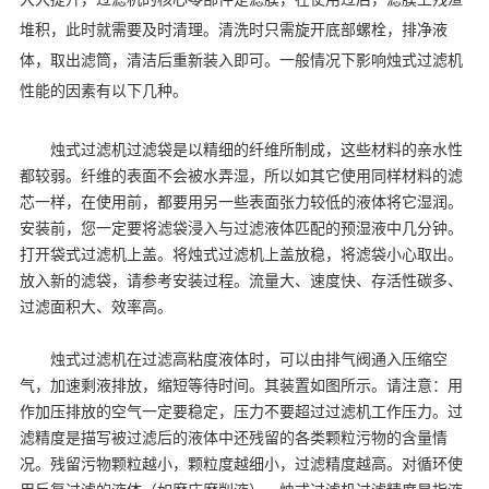
堆积，此时就需要及时清理。清洗时只需旋开底部螺栓，排净液
体，取出滤筒，清洁后重新装入即可。一般情况下影响烛式过滤机
性能的因素有以下几种。
烛式过滤机过滤袋是以精细的纤维所制成，这些材料的亲水性
都较弱。纤维的表面不会被水弄湿，所以如其它使用同样材料的滤
芯一样，在使用前，都要用另一些表面张力较低的液体将它湿润。
安装前，您一定要将滤袋浸入与过滤液体匹配的预湿液中几分钟。
打开袋式过滤机上盖。将烛式过滤机上盖放稳，将滤袋小心取出。
放入新的滤袋，请参考安装过程。流量大、速度快、存活性碳多、
过滤面积大、效率高。
烛式过滤机在过滤高粘度液体时，可以由排气阀通入压缩空
气，加速剩液排放，缩短等待时间。其装置如图所示。请注意：用
作加压排放的空气一定要稳定，压力不要超过过滤机工作压力。过
滤精度是描写被过滤后的液体中还残留的各类颗粒污物的含量情
况。残留污物颗粒越小，颗粒度越细小，过滤精度越高。对循环使