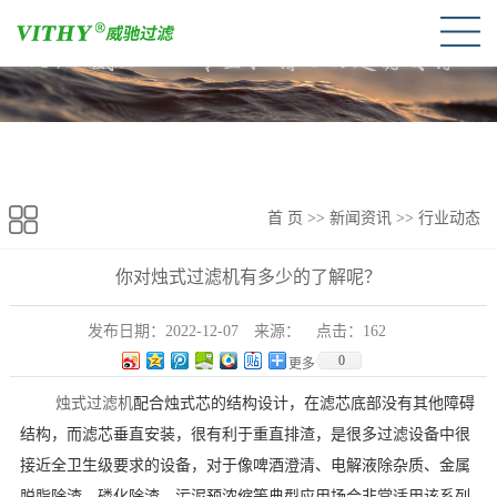
首 页
>>
新闻资讯
>>
行业动态
你对烛式过滤机有多少的了解呢？
发布日期：
2022-12-07
来源：
点击：
162
0
更多
烛式过滤机
配合烛式芯的结构设计，在滤芯底部没有其他障碍
结构，而滤芯垂直安装，很有利于重直排渣，是很多过滤设备中很
接近全卫生级要求的设备，对于像啤酒澄清、电解液除杂质、金属
脱脂除渣、磷化除渣、污泥预浓缩等典型应用场合非常适用该系列