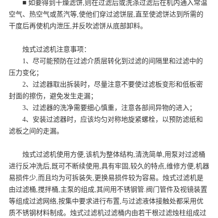
■ 如要得到干燥滤饼,则在过滤后或洗涤过滤后在机内通入常温
空气、热空气或蒸汽等,使他们穿过滤饼层,直至使滤饼达到所需的
干度后再使机内泄压,并反吹滤饼从底部卸料。
烛式过滤机注意事项：
1、尽可能预防在过滤介质层转化到过滤的间隔里和过滤中的
压力变化；
2、过滤器取出拆装时，尽量注意不要使过滤板变形和低板密
封面的擦伤，避免发生走漏；
3、过滤器的洗净需要细心慎重，注意各部间异物的进入；
4、安装过滤器时，应该均匀对称地旋紧螺栓，以预防滤纸和
滤板之间的走漏。
烛式过滤机使用方便,该机为整体结构,清洗简单,用泵对过滤桶
进行反冲洗后,既可不断续使用,具有牢固,较久的特点,维修方便,机器
易损件少,而且均为可拆装失,更换易损件较为容易。烛式过滤机是
由过滤桶,搅拌桶,主泵的组成,其间用不锈钢管.阀门管件及视镜装置
等组成过滤网络,按集中要求进行布置,与过滤液体接触处都采用优
质不锈钢材料制成。烛式过滤机过滤桶内由若干根过滤烛柱组成过