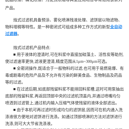
产品。
烛式过滤机具备预涂、雾化喷淋残液处理、滤饼层以物滤物、
物料增稠等特性。是一种密闭式可组成多种工作方式的新型
全自动
过滤器
。
烛式过滤机产品特点:
■ 用于液体的澄清时,可在料浆中直接加硅藻土、活性炭等助剂,
使过滤速率更快,滤液更澄清,精度范围从1μm~300μm可选。
■ 全密闭操作,既适合于一般物料的过滤,也可用于易燃易爆、有
毒或剧毒的危险产品及不允许有污染的鲜美食品、生物制品及药品
等的过滤。
■ 在过滤后期,如底部残留料浆不能排回料浆槽,这时可用泵抽出
底部的残留料浆,再返回顶部中央的过滤机顶盖内,并通过喷嘴均匀
喷洒到过滤管上,通过机内输入压缩气体使残留的液体全部滤出。
■ 由于本机可再过滤时形成均匀的滤饼层,因而可在机内通入洗
涤液很方便地对滤饼进行洗涤。如通过顶部喷淋的方法对滤饼进行
洗涤,则可大大节省洗涤液。