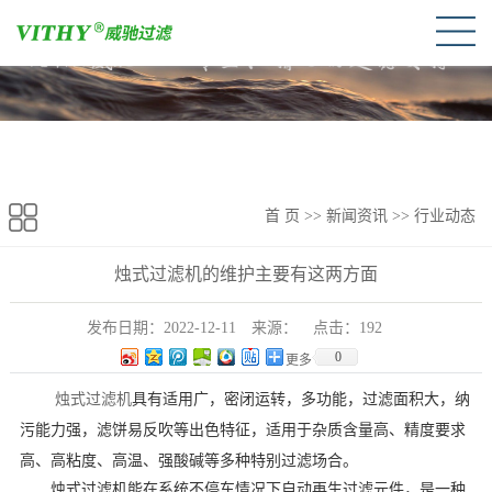
首 页
>>
新闻资讯
>>
行业动态
烛式过滤机的维护主要有这两方面
发布日期：
2022-12-11
来源：
点击：
192
0
更多
烛式过滤机
具有适用广，密闭运转，多功能，过滤面积大，纳
污能力强，滤饼易反吹等出色特征，适用于杂质含量高、精度要求
高、高粘度、高温、强酸碱等多种特别过滤场合。
烛式过滤机能在系统不停车情况下自动再生过滤元件，是一种