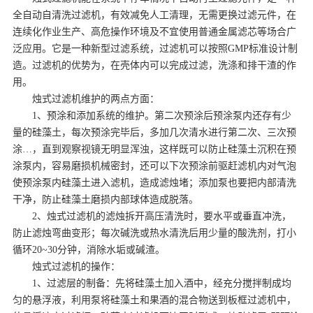
全自动自清洗过滤机，有效减免人工清理，无需更换过滤元件，在
连续化作业生产、高危操作环境及不宜使用普通金属滤芯等场合广
泛应用。它是一种新型过滤系统，过滤机可以按照GMP标准设计制
造。过滤机的优势为，在壳体内可以完成过滤，洗涤和排干渣的作
用。
烛式过滤机维护的两点方面：
1、预涂和添加系统的维护。第二次预涂后预涂泵内还存有少
量的硅藻土，每次预涂完毕后，多加几次清水进行第二次、三次预
涂…，直到观察视镜无明显浑浊，这样既可以防止硅藻土沉积在预
涂泵内，容易磨损机械密封，还可以下次预涂前驱赶滤机内对气泡
使预涂泵内硅藻土进入滤机，造成滤烛堵；添加泵也要把内部清洗
干净，防止硅藻土磨损内部球体造成脱落。
2、烛式过滤机的滤烛拆开高压清洗时，要水平或垂直冲洗，
防止滤烛弯曲变形；每次碱洗或热水清洗后用少量的酸洗剂，打小
循环20~30分钟，消除水垢或碱渣。
烛式过滤机的操作：
1、过滤层的制备：先将硅藻土加入酒中，经充分搅拌制成均
匀的悬浮液，利用泵将硅藻土和果酒的混合物送到板框过滤机中，