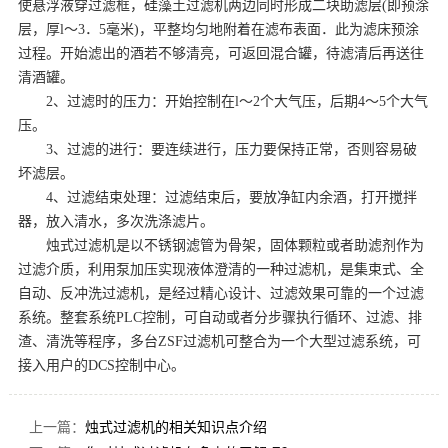
使悬浮液穿过滤框，硅藻土过滤机两边同时形成二块助滤层(即预涂
层，厚l～3．5毫米)，平整均匀地附着在滤布表面．此为滤床预涂
过程。开始滤出的酒若不够清亮，可返回混合罐，待滤清后再送往
清酒罐。
2、过滤时的压力：开始控制在l～2个大气压，后期4～5个大气
压。
3、过滤的进行：要连续进行，压力要保持正常，否则容易破
坏滤层。
4、过滤结束处理：过滤结束后，要放净缸内余酒，打开搅拌
器，放入清水，多次洗涤滤片。
烛式过滤机是以不锈钢滤管为骨架，固体颗粒或者助滤剂作为
过滤介质，利用泵加压实现液体澄清的一种过滤机，是集束式、全
自动、反冲洗过滤机，是经过精心设计、过滤效果可靠的一个过滤
系统。整套系统PLC控制，可自动或者分步骤执行循环、过滤、排
渣、清洗等程序，多台ZSF过滤机可整合为一个大型过滤系统，可
接入用户的DCS控制中心。
上一篇：
烛式过滤机的相关知识点介绍