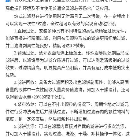
高危操作环境及不宜使用普通金属滤芯等场合广泛应用。
烛式过滤器在进行使用时无泄漏且无二次污染，在一定程度上
可以实现一次性*过滤，全过程可以有效的实现自动化控制。
1.直接过滤：安装多种具有不同特性的高性能精密过滤元件，
能够直接进行精细过滤，利用杂质颗粒形成的滤饼更精细地过滤，
并且滤饼剥离性能良好，精度可达0.2微米。
2.预涂过滤：滤元表面预涂上硅藻土、珍珠岩等助滤剂后形成
滤饼层，以滤饼层为过滤介质进行过滤，可以达到澄清级别的过滤
效果，过滤精度高，明显提高产品明度，并具有运行成本低的突出
优势。
3.滤饼回收：具备大过滤面积及出色滤饼剥离性，能够从高固
含量的液体中一次性回收大量高价值滤饼，如加入干燥设计，还可
以得到含水量<20%的较干滤饼。
4.浆料浓缩：可以在不排出颗粒的情况下，周期性地对过滤元
件进行反冲洗再生后并继续过滤，不断增加过滤器内的颗粒物料的
浓度，到一定浓度后，然后把浆料排出回用。
5.滤饼洗涤：可以在滤器内直接对拦截的滤饼进行多次洗涤，
并可加入干燥设计，实现过滤、洗涤、干燥、卸料操作一体化，减