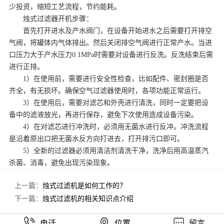
少投资，缩短工艺流程，节约能耗。
烛式过滤器开机步骤：
首先打开进水及产水阀门，在设备开始进水之后需要打开排空
气阀，将罐体内气体排出。然后关闭排空气阀进行正常产水。当进
口压力大于产水压力0.1MPa时需要对设备进行反洗。反洗结束后需
进行正排。
1）在使用前，需要进行安全性检查，比如配件、密封圈是否
齐全，有无损坏。确保空气过滤器使用时，各项功能正常运行。
3）在使用后，需要对滤芯和外壳进行清洗，同时一定要把设
备中的滤液放光，再进行保存，避免下次使用造成设备污染。
4）在对滤芯进行冲洗时，必须用无菌水进行反冲。冲洗流程
是沿着原出口把无菌水反方向打进去，打开排污口即可。
5）全新的过滤器必须用清洁剂清洗干净，洗净后用高温蒸汽
杀菌、消毒，避免出现污染现象。
上一篇：
烛式过滤机是如何工作的？
下一篇：
烛式过滤机的相关知识点介绍
电话
位置
留言