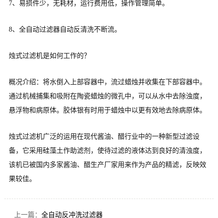
7、易损件少，无耗材，运行费用低，操作管理简单。
8、全自动过滤器自动反清洗不断流。
烛式过滤机是如何工作的？
概况介绍：将水倒入上部容器中，流过蜡烛并收集在下部容器中。
通过机械捕集和吸附在陶瓷蜡烛的微孔中，可以从水中去除浊度，
悬浮物和病原体。胶体银有时用于蜡烛中以更有效地去除病原体。
烛式过滤机广泛的运用在现代酱油、醋行业中的一种新型过滤设
备，它采用硅藻土作助滤剂，使待过滤的液体达到良好的清浊度，
该机已被国内多家酱油、醋生产厂家用来作为产品的精滤，反映效
果较佳。
上一篇：
全自动反冲洗过滤器