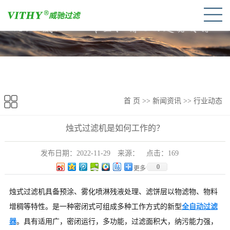
首 页
>>
新闻资讯
>>
行业动态
烛式过滤机是如何工作的？
发布日期：
2022-11-29
来源：
点击：
169
0
更多
烛式过滤机具备预涂、雾化喷淋残液处理、滤饼层以物滤物、物料
增稠等特性。是一种密闭式可组成多种工作方式的新型
全自动过滤
器
。具有适用广，密闭运行，多功能，过滤面积大，纳污能力强，