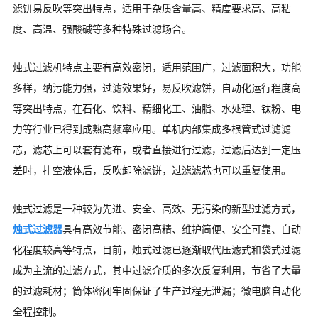
滤饼易反吹等突出特点，适用于杂质含量高、精度要求高、高粘
度、高温、强酸碱等多种特殊过滤场合。
烛式过滤机特点主要有高效密闭，适用范围广，过滤面积大，功能
多样，纳污能力强，过滤效果好，易反吹滤饼，自动化运行程度高
等突出特点，在石化、饮料、精细化工、油脂、水处理、钛粉、电
力等行业已得到成熟高频率应用。单机内部集成多根管式过滤滤
芯，滤芯上可以套有滤布，或者直接进行过滤，过滤后达到一定压
差时，排空液体后，反吹卸除滤饼，过滤滤芯也可以重复使用。
烛式过滤是一种较为先进、安全、高效、无污染的新型过滤方式，
烛式过滤器
具有高效节能、密闭高精、维护简便、安全可靠、自动
化程度较高等特点，目前，烛式过滤已逐渐取代压滤式和袋式过滤
成为主流的过滤方式，其中过滤介质的多次反复利用，节省了大量
的过滤耗材；筒体密闭牢固保证了生产过程无泄漏；微电脑自动化
全程控制。