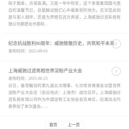
桂子飘香，月渐盈满。又是一年中秋至，这个承载着团圆与思
念的温馨节日，总能触动我们心中最柔软的地方。无论您此刻
是与家人相伴，还是为梦想在远方奔波，上海威驰过滤系统有
限公司都愿化作那轮...
纪念抗战胜利80周年：威驰致敬历史，共筑和平未来
发布时间：2025-09-03
上海威驰过滤亮相世界淀粉产业大会
发布时间：2025-06-23
近日，备受瞩目的第九届五次理事、七次常务理事会议暨世界
淀粉产业大会在（会议地点：上海市）成功召开。上海威驰过
滤系统有限公司作为中国淀粉工业协会会员单位，应邀派出代
表参加了本次盛会。...
首页
上一页