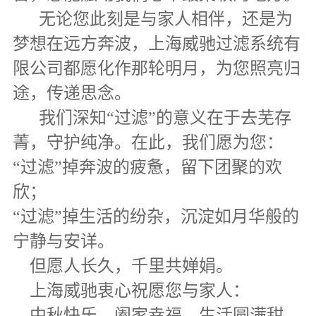
无论您此刻是与家人相伴，还是为
梦想在远方奔波，上海威驰过滤系统有
限公司都愿化作那轮明月，为您照亮归
途，传递思念。
我们深知“过滤”的意义在于去芜存
菁，守护纯净。在此，我们愿为您：
“过滤”掉奔波的疲惫，留下团聚的欢
欣；
“过滤”掉生活的纷杂，沉淀如月华般的
宁静与安详。
但愿人长久，千里共婵娟。
上海威驰衷心祝愿您与家人：
中秋快乐，阖家幸福，生活圆满甜