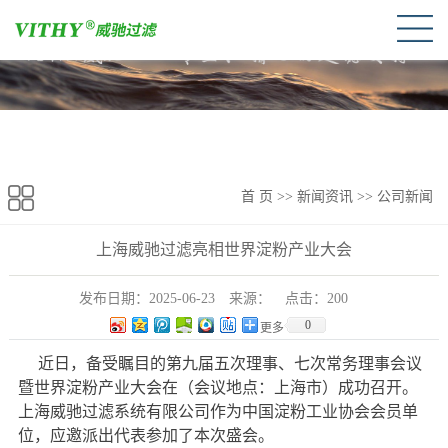
首 页
>>
新闻资讯
>>
公司新闻
上海威驰过滤亮相世界淀粉产业大会
发布日期：
2025-06-23
来源：
点击：
200
0
更多
近日，备受瞩目的第九届五次理事、七次常务理事会议
暨世界淀粉产业大会在（会议地点：
市）成功召开。
上海
上海威驰过滤系统有限公司作为
中国淀粉工业协会会员单
，应邀派出代表参加了本次盛会。
位