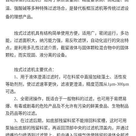
温、强酸碱等多种特殊过滤场合，是替代板框压滤机等传统过滤设
备的理想产品。
烛式过滤机具有结构简单使用方便，适用广，密闭运行，多功
能，过滤面积大，纳污能力强，易反吹滤饼，自动化运行的突出特
点，是利用多孔性过滤介质，截留液体与固体颗粒混合物中的固体
颗粒，而实现固、液分离的设备。
烛式过滤机主要优点：
1、用于液体澄清过滤时，可在料浆中直接加硅藻土、活性炭
等助剂剂，使过滤速率更快，滤液更澄清，精度范围从1μm-300μm
可选。
2、全密闭操作，既适合于一般物料的过滤，也可用于易燃易
爆、有毒或剧毒的危险产品及不允许有污染的鲜美食品、生物制品
及药品等的过滤。
3、在过滤后期，如底部残留料浆不能排回料浆槽，这时可用
泵抽出底部的残留料浆，再返回顶部中央的过滤机顶盖内，并通过
喷嘴均匀喷洒到过滤管上，机内通入压缩气体使残留的液体全部滤