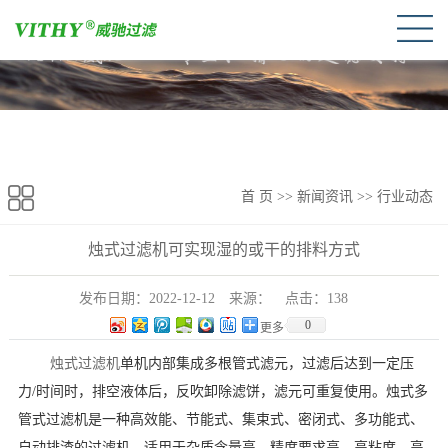
首 页
>>
新闻资讯
>>
行业动态
烛式过滤机可实现湿的或干的排料方式
发布日期：
2022-12-12
来源：
点击：
138
0
更多
烛式过滤机
单机内部集成多根管式滤元，过滤后达到一定压
力/时间时，排空液体后，反吹卸除滤饼，滤元可重复使用。烛式多
管式过滤机是一种高效能、节能式、集束式、密闭式、多功能式、
自动排渣的过滤机，适用于杂质含量高、精度要求高、高粘度、高