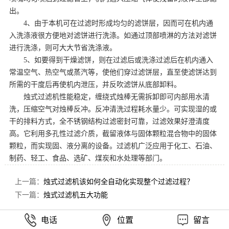
出。
4、由于本机可在过滤时形成均匀的滤饼层，因而可在机内通
入洗涤液很方便地对滤饼进行洗涤。如通过顶部喷淋的方法对滤饼
进行洗涤，则可大大节省洗涤液。
5、如要得到干燥滤饼，则在过滤后或洗涤过滤后在机内通入
常温空气、热空气或蒸汽等，使他们穿过滤饼层，直至使滤饼达到
所需的干度后再使机内泄压，并反吹滤饼从底部卸料。
烛式过滤机性能稳定，缠绕式烛棒无需拆卸即可内部用水清
洗，压缩空气对烛棒反冲。反冲清洗过程耗水量少。可实现湿的或
干的排料方式，全不锈钢结构过滤密封可靠，过滤效果好澄清度
高。它利用多孔性过滤介质，截留液体与固体颗粒混合物中的固体
颗粒，而实现固、液分离的设备。过滤机广泛应用于化工、石油、
制药、轻工、食品、选矿、煤炭和水处理等部门。
上一篇：
烛式过滤机该如何全自动化实现整个过滤过程？
下一篇：
烛式过滤机五大功能
电话
位置
留言