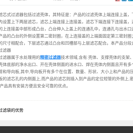
VSTF篮式过滤器
VIR强磁除铁器
滤芯式过滤器包括过滤壳体，其特征是：产品的过滤壳体上端连接上盖，
内设置上下两层滤芯，滤芯上端连接上连接盖，滤芯下端连接下连接盖，
VSLS旋液分离器
的上连接盖中部形成凸台，凸台伸入上盖上的连通孔中，连通孔与出水口
VATF空气过滤器
产品的凸台的外侧设置第二密封圈，在上连接盖的上端面固定第三密封圈
非标过滤器
的尺寸相配合，下层滤芯通过凸台和凹槽部与上层滤芯配合。本产品分段
过滤器
过滤器属于水处理用的
精密过滤器
技术领域,含有:壳体、支撑壳体的支
壳体底部的净水出口、开在壳体侧面的进水口、焊在壳体内侧面且开有多个
管和导向板,其中,导向板开有多个在位置、数量、形状、大小上和产品的
板的滤芯孔的内侧面上,而产品的滤芯则插入到产品的定位短管的外侧上,
本产品具有安装方便且安全可靠的优点。
过滤袋的优势