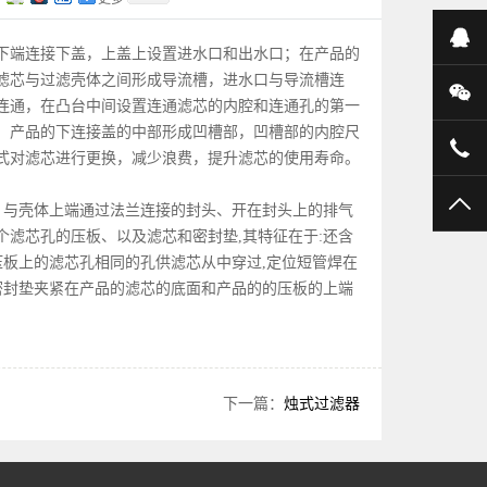
在
下端连接下盖，上盖上设置进水口和出水口；在产品的
滤芯与过滤壳体之间形成导流槽，进水口与导流槽连
微
连通，在凸台中间设置连通滤芯的内腔和连通孔的第一
；产品的下连接盖的中部形成凹槽部，凹槽部的内腔尺
158
式对滤芯进行更换，减少浪费，提升滤芯的使用寿命。
TO
架、与壳体上端通过法兰连接的封头、开在封头上的排气
滤芯孔的压板、以及滤芯和密封垫,其特征在于:还含
压板上的滤芯孔相同的孔供滤芯从中穿过,定位短管焊在
密封垫夹紧在产品的滤芯的底面和产品的的压板的上端
下一篇：
烛式过滤器