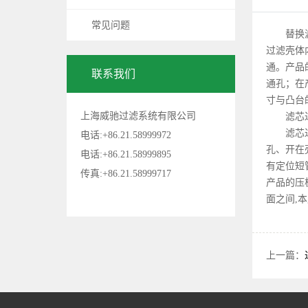
常见问题
替换
过滤壳体
通。产品
联系我们
通孔；在
寸与凸台
上海威驰过滤系统有限公司
滤芯
滤芯
电话:+86.21.58999972
孔、开在
电话:+86.21.58999895
有定位短
传真:+86.21.58999717
产品的压
面之间,
上一篇：