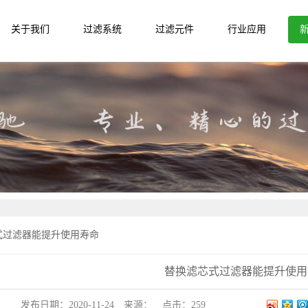
关于我们
过滤系统
过滤元件
行业应用
VZTF 全自动烛式过滤机
微孔滤芯
VVTF 精密微孔过滤机
滤袋
PE/PA微孔滤芯/微孔管
滤芯
VAS自清洗刮刀过滤器
金属滤网
VWYB 卧式叶片过滤机
VGTF 板式密闭过滤机
VSRF 全自动反冲洗过滤器
VMF模块化反冲洗过滤器
式过滤器能提升使用寿命
VBTF袋式过滤器
VCTF滤芯式过滤器
替换滤芯式过滤器能提升使用
VCTF大流量滤芯式过滤器
VSZB水平纸板精滤器
发布日期：
2020-11-24
来源：
点击：
259